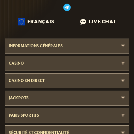
FRANÇAIS
LIVE CHAT
INFORMATIONS GÉNÉRALES
CASINO
CASINO EN DIRECT
JACKPOTS
PARIS SPORTIFS
SÉCURITÉ ET CONFIDENTIALITÉ