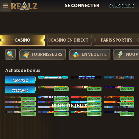
SE CONNECTER
S'INSCRIRE
CASINO
CASINO EN DIRECT
PARIS SPORTIFS
FOURNISSEURS
EN VEDETTE
NOUV
Achats de bonus
NOUVEAU
3 093,73 €
NOUVEAU
NOUVEAU
NOUVEAU
NOUVEAU
77 870,94 €
NOUVEAU
NOUVEAU
NOUVEAU
NOUVEAU
NOUVEAU
PLUS DE JEUX
NOUVEAU
NOUVEAU
NOUVEAU
NOUVEAU
NOUVEAU
NOUVEAU
NOUVEAU
NOUVEAU
NOUVEAU
NOUVEAU