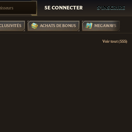
SE CONNECTER
S'INSCRIRE
nisseurs
CLUSIVITÉS
ACHATS DE BONUS
MEGAWAYS
Voir tout (555)