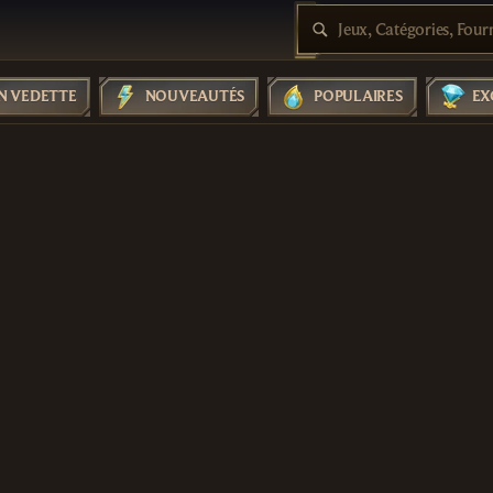
Jeux, Catégories, Four
N VEDETTE
NOUVEAUTÉS
POPULAIRES
EX