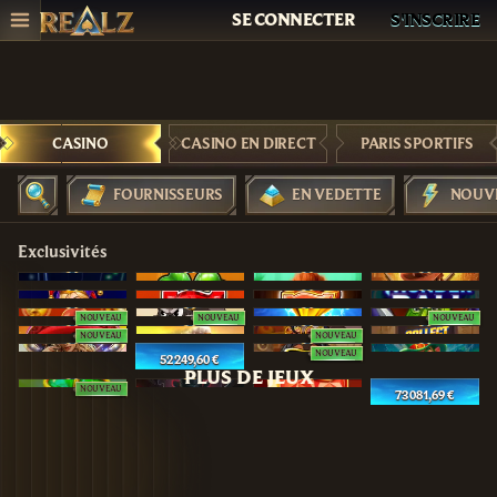
SE CONNECTER
S'INSCRIRE
CASINO
CASINO EN DIRECT
PARIS SPORTIFS
FOURNISSEURS
EN VEDETTE
NOUV
Exclusivités
NOUVEAU
NOUVEAU
NOUVEAU
NOUVEAU
NOUVEAU
NOUVEAU
52 249,60 €
PLUS DE JEUX
NOUVEAU
73 081,69 €