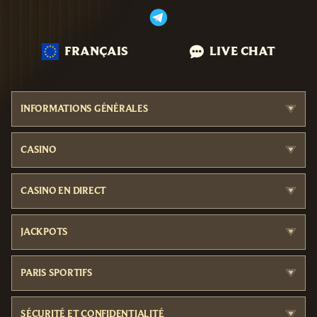
FRANÇAIS
LIVE CHAT
INFORMATIONS GÉNÉRALES
CASINO
CASINO EN DIRECT
JACKPOTS
PARIS SPORTIFS
SÉCURITÉ ET CONFIDENTIALITÉ