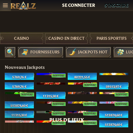
SE CONNECTER
S'INSCRIRE
CASINO
CASINO EN DIRECT
PARIS SPORTIFS
FOURNISSEURS
JACKPOTS HOT
LU
Nouveaux Jackpots
NOUVEAU
NOUVEAU
5 769,76 €
80 221,55 €
NOUVEAU
NOUVEAU
5 769,76 €
59 513,97 €
NOUVEAU
NOUVEAU
NOUVEAU
11 315,30 €
NOUVEAU
NOUVEAU
NOUVEAU
513 874,60 €
NOUVEAU
NOUVEAU
NOUVEAU
11 315,30 €
513 874,60 €
PLUS DE JEUX
NOUVEAU
NOUVEAU
513 874,60 €