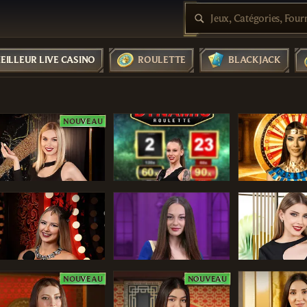
Jeux, Catégories, Four
EILLEUR LIVE CASINO
ROULETTE
BLACKJACK
NOUVEAU
NOUVEAU
NOUVEAU