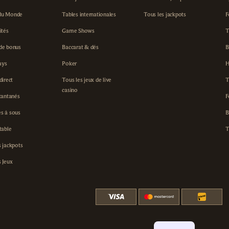
du Monde
Tables internationales
Tous les jackpots
F
ités
Game Shows
T
de bonus
Baccarat & dés
B
ays
Poker
H
direct
Tous les jeux de live
T
casino
stantanés
F
s à sous
B
table
T
s jackpots
s Jeux