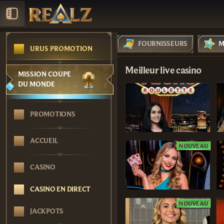
FOURNISSEURS
M
URUS PROMOTION
Meilleur live casino
MISSION COUPE
DU MONDE
PROMOTIONS
ACCUEIL
NOUVEAU
CASINO
CASINO EN DIRECT
NOUVEAU
JACKPOTS