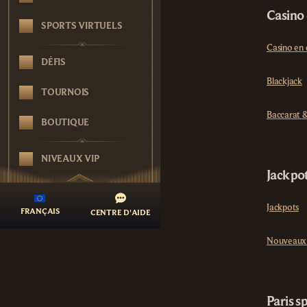
Casino 
SPORTS VIRTUELS
Casino en 
DÉFIS
Blackjack
TOURNOIS
Baccarat 
BOUTIQUE
NIVEAUX VIP
Jackpo
Jackpots
FRANÇAIS
CENTRE D'AIDE
Nouveaux 
Paris sp