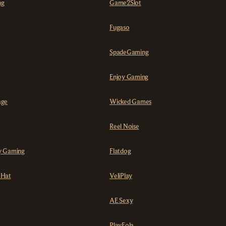
ng
Game2Slot
Fugaso
SpadeGaming
Enjoy Gaming
age
Wicked Games
Reel Noise
y Gaming
Flatdog
 Hat
VeliPlay
AE Sexy
PlayEola