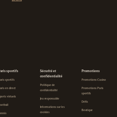
aris sportifs
Sécurité et
Promotions
confidentialité
aris sportifs
Promotions Casino
Politique de
aris en direct
Promotions Paris
confidentialité
sportifs
ports virtuels
Jeu responsable
Défis
ootball
Informations sur les
Boutique
cookies
ennis