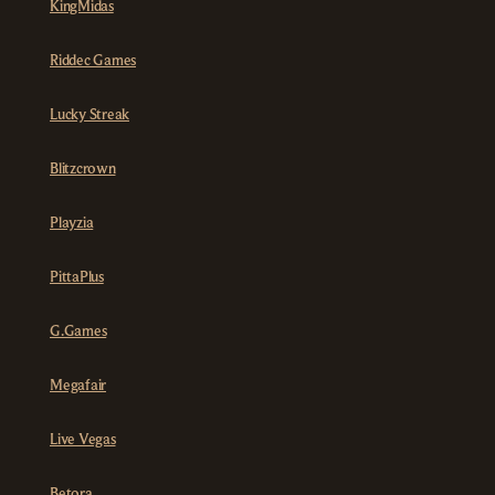
KingMidas
Riddec Games
Lucky Streak
Blitzcrown
Playzia
PittaPlus
G.Games
Megafair
Live Vegas
Betora