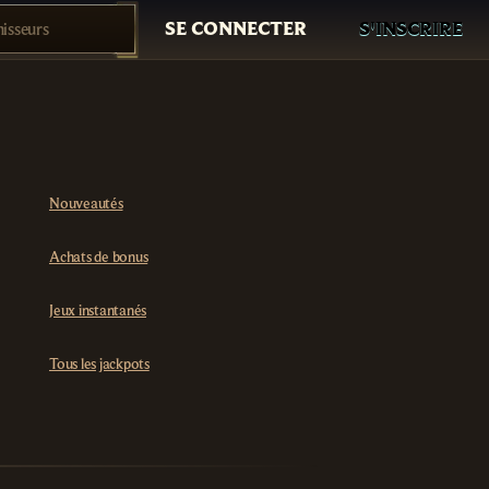
SE CONNECTER
S'INSCRIRE
nisseurs
Nouveautés
Achats de bonus
Jeux instantanés
Tous les jackpots