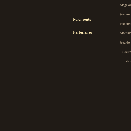
Megaw
Jeux en 
Paiements
Jeux in
Partenaires
Machine
Jeux de 
Tous le
Tous le