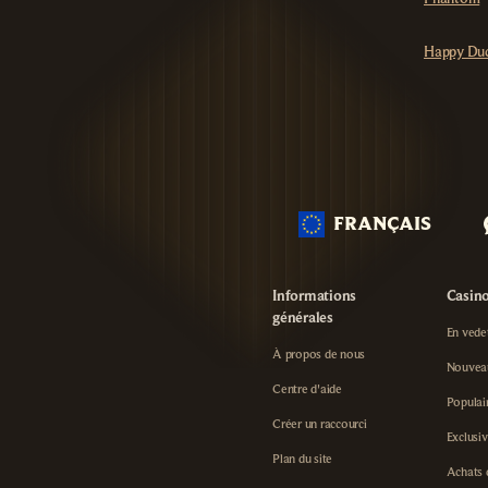
Happy Du
FRANÇAIS
Informations
Casin
générales
En vede
À propos de nous
Nouvea
Centre d'aide
Populai
Créer un raccourci
Exclusiv
Plan du site
Achats 