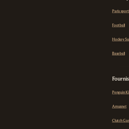
Paris sport
Football
Hockey Su
Baseball
Fournis
Penguin K
Amusnet
Clutch Ga