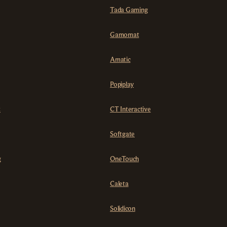
Tada Gaming
Gamomat
Amatic
Popiplay
t
CT Interactive
Softgate
g
OneTouch
Caleta
Solidicon