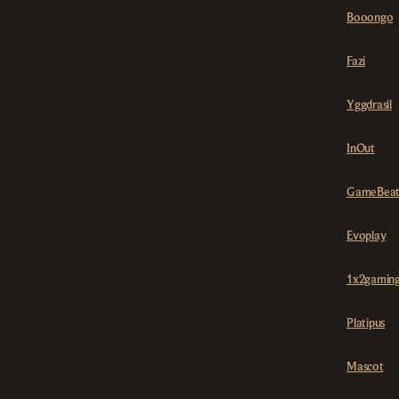
Booongo
Fazi
Yggdrasil
InOut
GameBea
Evoplay
1x2gamin
Platipus
Mascot