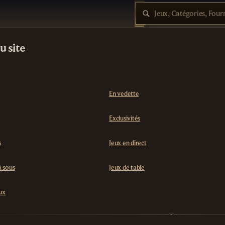
Jeux, Catégories, Four
u site
En vedette
Exclusivités
s
Jeux en direct
 sous
Jeux de table
eux