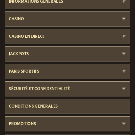
INFORMATIONS GÉNÉRALES
CASINO
CASINO EN DIRECT
JACKPOTS
PARIS SPORTIFS
SÉCURITÉ ET CONFIDENTIALITÉ
CONDITIONS GÉNÉRALES
PROMOTIONS