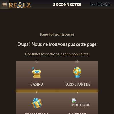
SE CONNECTER
S'INSCRIRE
Page 404 non trouvée
Oups ! Nous ne trouvons pas cette page
Consultez les sections les plus populaires.
CASINO
PARIS SPORTIFS