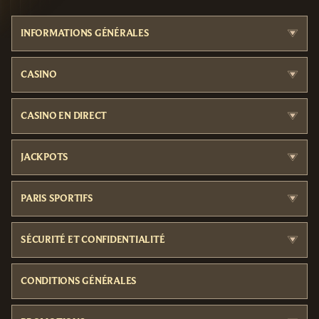
INFORMATIONS GÉNÉRALES
CASINO
CASINO EN DIRECT
JACKPOTS
PARIS SPORTIFS
SÉCURITÉ ET CONFIDENTIALITÉ
CONDITIONS GÉNÉRALES