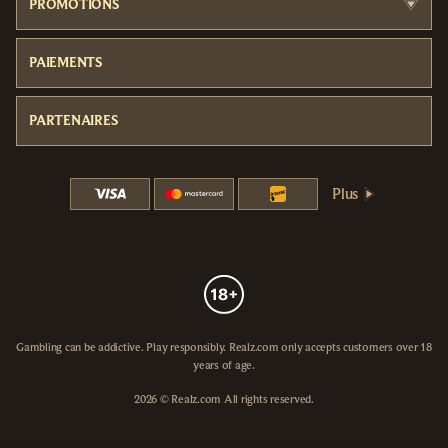
PROMOTIONS
PAIEMENTS
PARTENAIRES
Plus
Gambling can be addictive. Play responsibly. Realz.com only accepts customers over 18
years of age.
2026 © Realz.com All rights reserved.