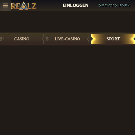
EINLOGGEN
REGISTRIEREN
CASINO
LIVE-CASINO
SPORT