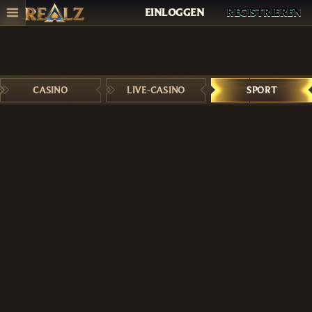
EINLOGGEN
REGISTRIEREN
CASINO
LIVE-CASINO
SPORT