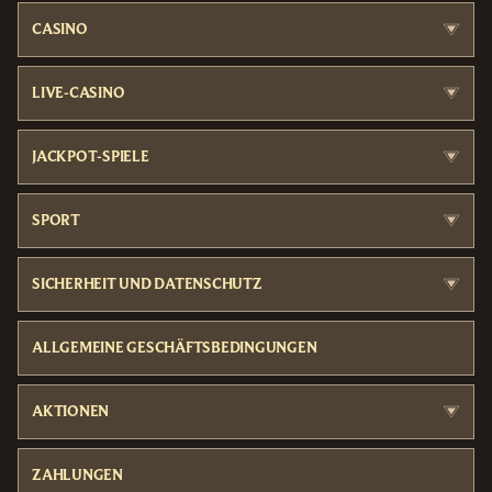
CASINO
LIVE-CASINO
JACKPOT-SPIELE
SPORT
SICHERHEIT UND DATENSCHUTZ
ALLGEMEINE GESCHÄFTSBEDINGUNGEN
AKTIONEN
ZAHLUNGEN