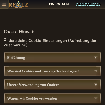
EINLOGGEN
REGISTRIEREN
Cookie-Hinweis
Ändere deine Cookie-Einstellungen (Aufhebung der
Zustimmung)
Einführung
Was sind Cookies und Tracking-Technologien?
Unsere Verwendung von Cookies
Warum wir Cookies verwenden