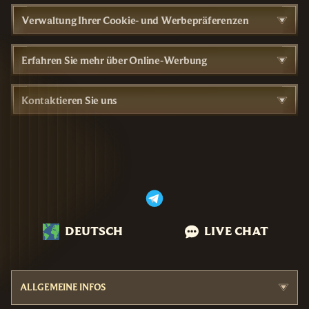
Verwaltung Ihrer Cookie- und Werbepräferenzen
Erfahren Sie mehr über Online-Werbung
Kontaktieren Sie uns
DEUTSCH
LIVE CHAT
ALLGEMEINE INFOS