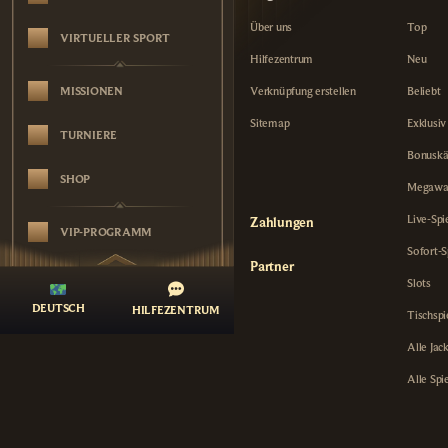
Über uns
Top
VIRTUELLER SPORT
Hilfezentrum
Neu
MISSIONEN
Verknüpfung erstellen
Beliebt
Sitemap
Exklusiv
TURNIERE
Bonuskä
SHOP
Megawa
Live-Spi
Zahlungen
VIP-PROGRAMM
Sofort-S
Partner
Slots
DEUTSCH
HILFEZENTRUM
Tischspi
Alle Jac
Alle Spi