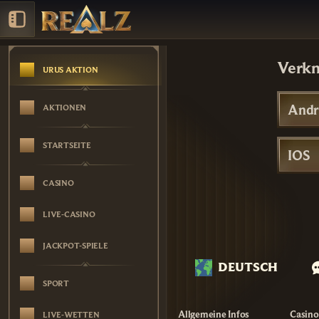
Verkn
URUS AKTION
Andr
AKTIONEN
STARTSEITE
IOS
CASINO
LIVE-CASINO
JACKPOT-SPIELE
DEUTSCH
SPORT
Allgemeine Infos
Casino
LIVE-WETTEN