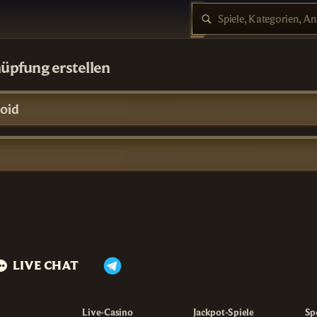
Spiele, Kategorien, An
üpfung erstellen
oid
LIVE CHAT
Live-Casino
Jackpot-Spiele
Sp