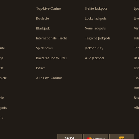
Top-Live-Casino
Heiße Jackpots
Spo
Roulette
Lucky Jackpots
Liv
Blackjack
Neue Jackpots
Vir
Internationale Tische
Tägliche Jackpots
Fuß
ufe
Spielshows
Jackpot Play
Ten
ys
Baccarat und Würfel
Alle Jackpots
Bas
ele
Poker
Eis
piele
Alle Live-Casinos
Tis
Ame
ele
Bas
kpots
All
ele