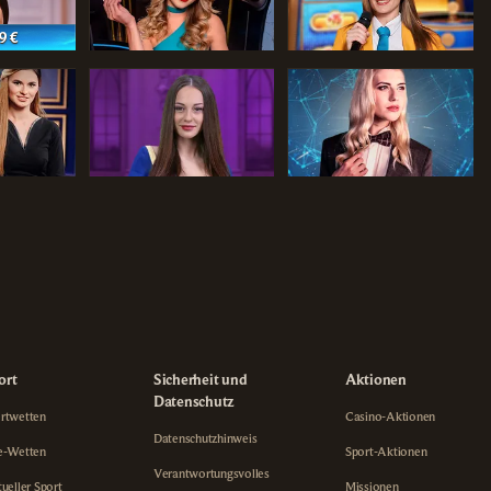
9 €
ort
Sicherheit und
Aktionen
Datenschutz
rtwetten
Casino-Aktionen
Datenschutzhinweis
e-Wetten
Sport-Aktionen
Verantwortungsvolles
tueller Sport
Missionen