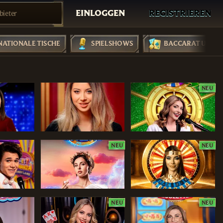
EINLOGGEN
REGISTRIEREN
bieter
NATIONALE TISCHE
SPIELSHOWS
BACCARAT UND 
NEU
NEU
NEU
NEU
NEU