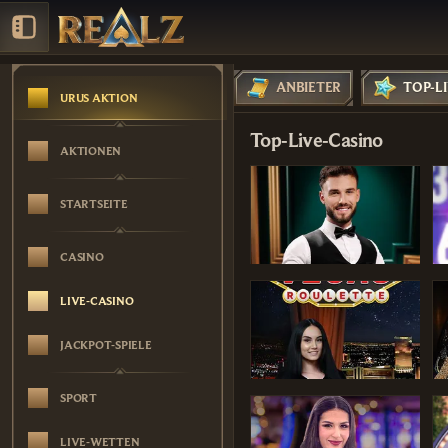
ANBIETER
TOP-L
URUS AKTION
Top-Live-Casino
AKTIONEN
STARTSEITE
CASINO
LIVE-CASINO
JACKPOT-SPIELE
SPORT
LIVE-WETTEN