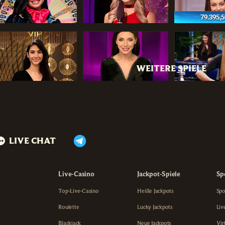
79.395,5
WEITERE SPIELE
LIVE CHAT
Live-Casino
Jackpot-Spiele
Sp
Top-Live-Casino
Heiße Jackpots
Spo
Roulette
Lucky Jackpots
Liv
Blackjack
Neue Jackpots
Vir