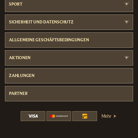
SPORT
SICHERHEIT UND DATENSCHUTZ
ALLGEMEINE GESCHÄFTSBEDINGUNGEN
AKTIONEN
ZAHLUNGEN
PARTNER
Mehr