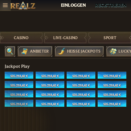
EINLOGGEN
REGISTRIEREN
CASINO
LIVE-CASINO
SPORT
ANBIETER
HEISSE JACKPOTS
LUCKY
Jackpot Play
535.218,62 €
535.218,62 €
535.218,62 €
535.218,62 €
535.218,62 €
535.218,62 €
535.218,62 €
535.218,62 €
535.218,62 €
535.218,62 €
535.218,62 €
535.218,62 €
535.218,62 €
535.218,62 €
535.218,62 €
535.218,62 €