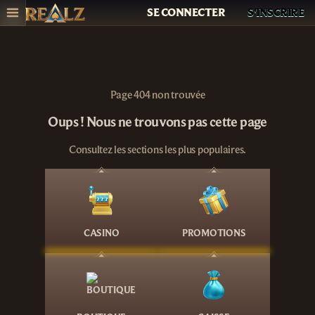
SE CONNECTER
S'INSCRIRE
Page 404 non trouvée
Oups ! Nous ne trouvons pas cette page
Consultez les sections les plus populaires.
CASINO
PROMOTIONS