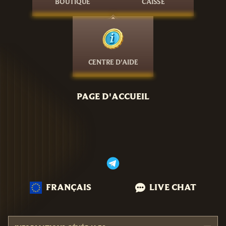
BOUTIQUE
CAISSE
CENTRE D'AIDE
PAGE D'ACCUEIL
FRANÇAIS
LIVE CHAT