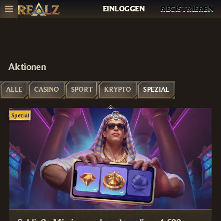
EINLOGGEN
REGISTRIEREN
Aktionen
ALLE
CASINO
SPORT
KRYPTO
SPEZIAL
Spezial