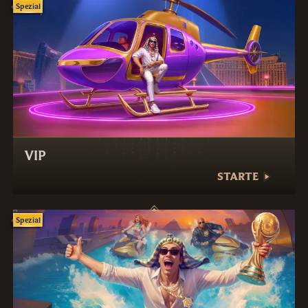
Spezial
VIP
STARTE
Spezial