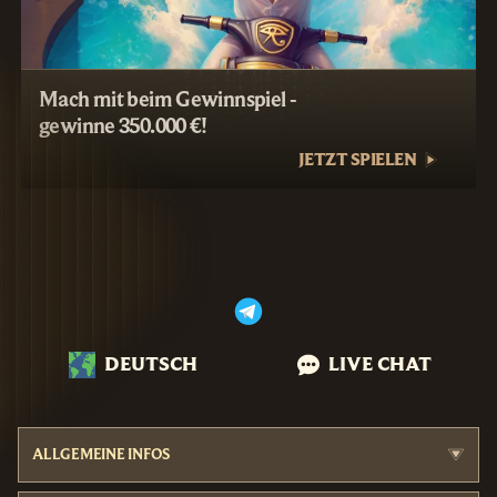
Mach mit beim Gewinnspiel -
gewinne 350.000 €!
JETZT SPIELEN
DEUTSCH
LIVE CHAT
ALLGEMEINE INFOS