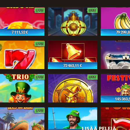
UUSI
UUSI
7 111,52 €
79 299,8
UUSI
72 463,11 €
UUSI
UUSI
145 363,
UUSI
LISÄÄ PELEJÄ