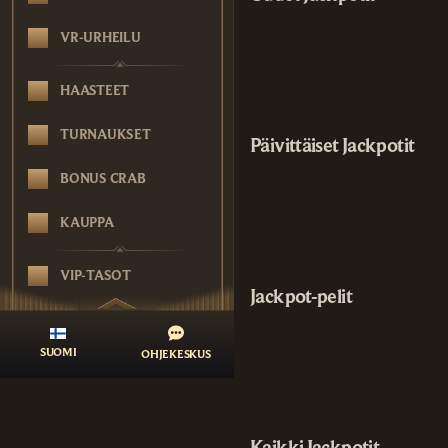
VR-URHEILU
HAASTEET
TURNAUKSET
Päivittäiset Jackpotit
BONUS CRAB
KAUPPA
VIP-TASOT
Jackpot-pelit
SUOMI
OHJEKESKUS
Kaikki Jackpotit