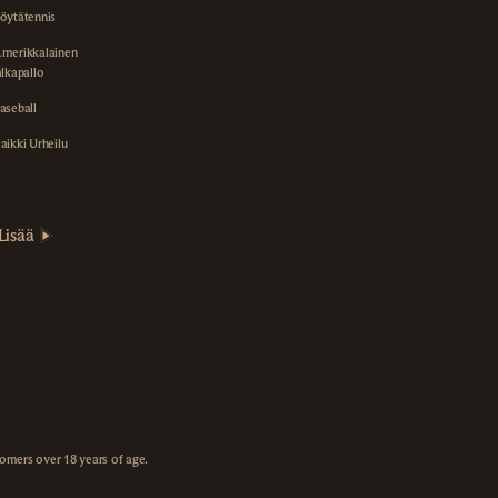
öytätennis
merikkalainen
alkapallo
aseball
aikki Urheilu
Lisää
tomers over 18 years of age.