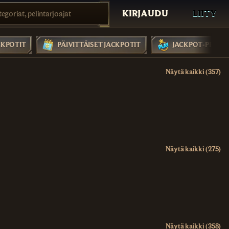
KIRJAUDU
LIITY
tegoriat, pelintarjoajat
CKPOTIT
PÄIVITTÄISET JACKPOTIT
JACKPOT-PELIT
Näytä kaikki (357)
Näytä kaikki (275)
Näytä kaikki (358)