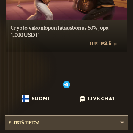
Crypto viikonlopun latausbonus 50% jopa
1,000 USDT
LUE LISÄÄ
SUOMI
LIVE CHAT
YLEISTÄ TIETOA