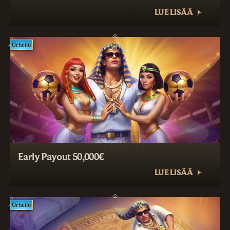
LUE LISÄÄ
Urheilu
Early Payout 50,000€
LUE LISÄÄ
Urheilu