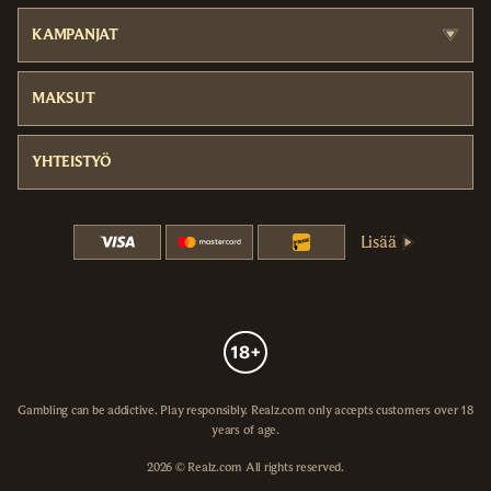
KAMPANJAT
MAKSUT
YHTEISTYÖ
Lisää
Gambling can be addictive. Play responsibly. Realz.com only accepts customers over 18
years of age.
2026 © Realz.com All rights reserved.