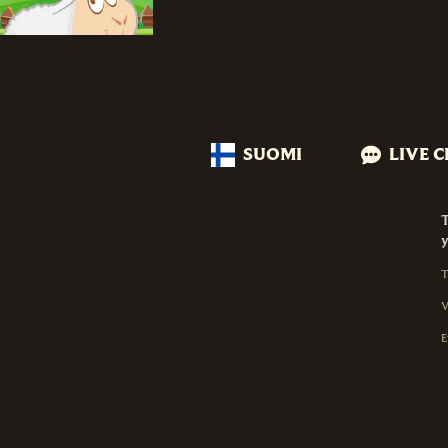
SUOMI
LIVE 
T
y
T
V
E