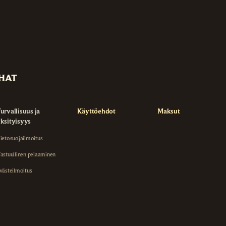
CHAT
urvallisuus ja
Käyttöehdot
Maksut
ksityisyys
ietosuojailmoitus
astuullinen pelaaminen
västeilmoitus