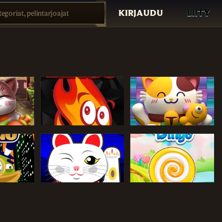
KIRJAUDU
LIITY
tegoriat, pelintarjoajat