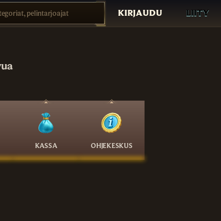
KIRJAUDU
LIITY
tegoriat, pelintarjoajat
vua
KASSA
OHJEKESKUS