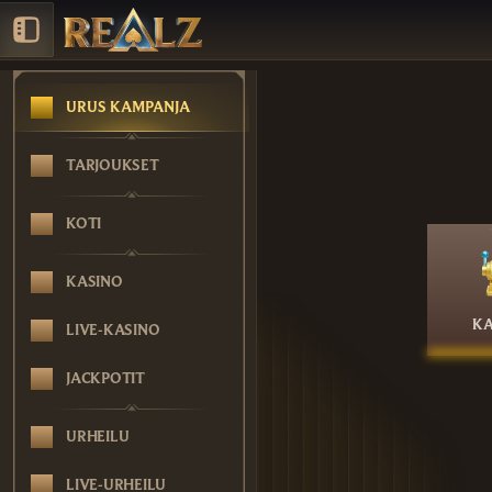
URUS KAMPANJA
TARJOUKSET
KOTI
KASINO
KA
LIVE-KASINO
JACKPOTIT
URHEILU
LIVE-URHEILU