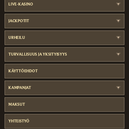
LIVE-KASINO
JACKPOTIT
URHEILU
TURVALLISUUS JA YKSITYISYYS
KÄYTTÖEHDOT
KAMPANJAT
MAKSUT
YHTEISTYÖ