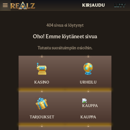
KIRJAUDU
LIITY
404 sivua ei löytynyt
Oho! Emme löytäneet sivua
Tutustu suosituimpiin osioihin.
KASINO
URHEILU
TARJOUKSET
KAUPPA