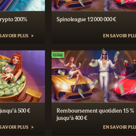
rypto 200%
Spinoleague 12 000 000 €
 SAVOIR PLUS
EN SAVOIR PL
Casino
usqu'à 500 €
Remboursement quotidien 15 %
jusqu'à 400 €
 SAVOIR PLUS
EN SAVOIR PL