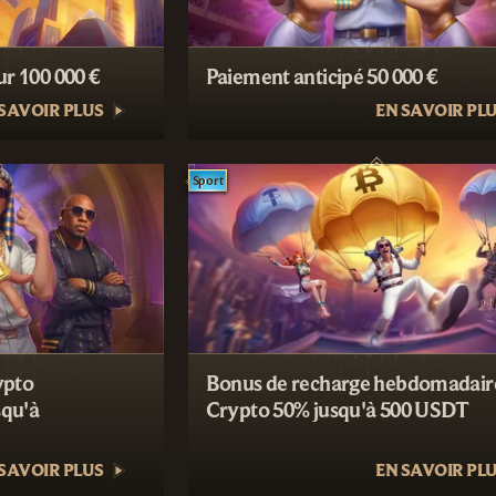
ur 100 000 €
Paiement anticipé 50 000 €
 SAVOIR PLUS
EN SAVOIR PL
Sport
ypto
Bonus de recharge hebdomadair
qu'à
Crypto 50% jusqu'à 500 USDT
 SAVOIR PLUS
EN SAVOIR PL