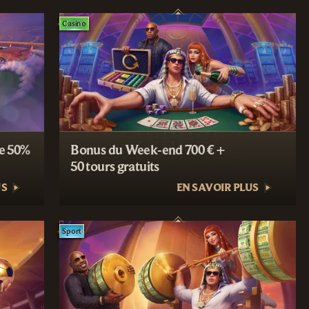
Casino
e 50%
Bonus du Week-end 700 € +
50 tours gratuits
US
EN SAVOIR PLUS
Sport