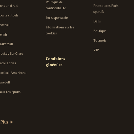
Politique de
aris en direct
Promotions Paris
confidentialité
sportifs
ports virtuels
Jeu responsable
Défis
ootball
Informations sur les
Boutique
cookies
ennis
Tournois
asketball
VIP
ockey Sur Glace
Conditions
able Tennis
générales
ootball Americano
aseball
ous Les Sports
Plus