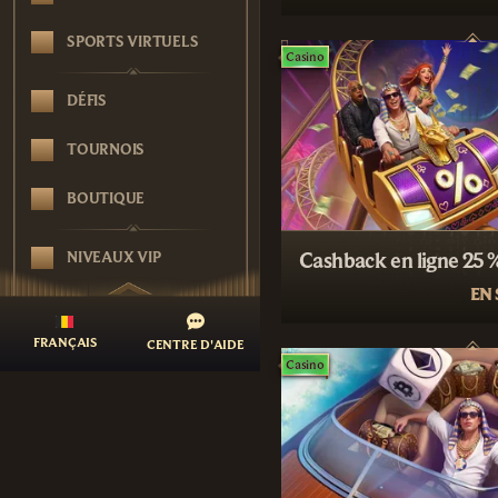
SPORTS VIRTUELS
Casino
DÉFIS
TOURNOIS
BOUTIQUE
Cashback en ligne 25 %
NIVEAUX VIP
EN
FRANÇAIS
CENTRE D'AIDE
Casino