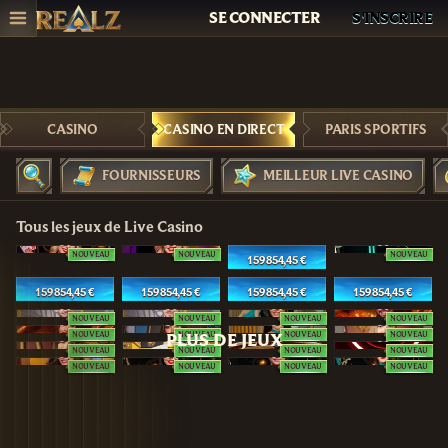
SE CONNECTER
S'INSCRIRE
CASINO
CASINO EN DIRECT
PARIS SPORTIFS
FOURNISSEURS
MEILLEUR LIVE CASINO
Tous les jeux de Live Casino
NOUVEAU
NOUVEAU
NOUVEAU
159 854,45 €
159 854,45 €
159 854,45 €
159 854,45 €
159 854,45 €
NOUVEAU
NOUVEAU
NOUVEAU
NOUVEAU
NOUVEAU
PLUS DE JEUX
NOUVEAU
NOUVEAU
NOUVEAU
NOUVEAU
NOUVEAU
NOUVEAU
NOUVEAU
NOUVEAU
NOUVEAU
NOUVEAU
NOUVEAU