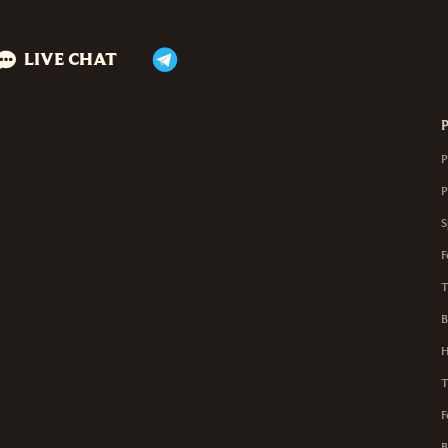
LIVE CHAT
P
P
P
S
F
T
B
H
T
F
B