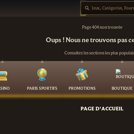
Jeux, Catégories, Four
Page 404 non trouvée
Oups ! Nous ne trouvons pas c
Consultez les sections les plus populai
SINO
PARIS SPORTIFS
PROMOTIONS
BOUTIQUE
PAGE D'ACCUEIL