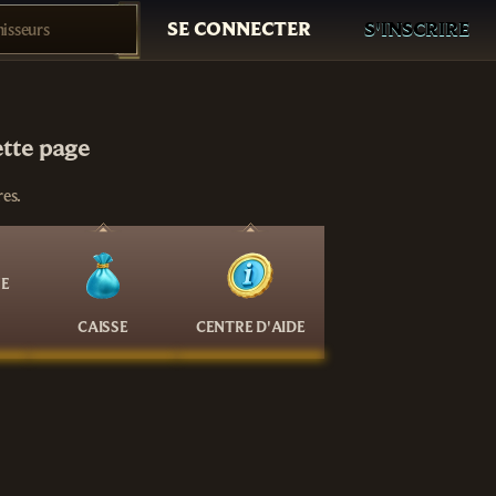
SE CONNECTER
S'INSCRIRE
nisseurs
ette page
res.
CAISSE
CENTRE D'AIDE