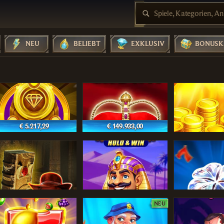
Spiele, Kategorien, An
NEU
BELIEBT
EXKLUSIV
BONUSK
€ 5.217,29
€ 149.933,00
NEU