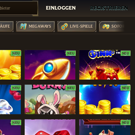
EINLOGGEN
REGISTRIEREN
bieter
ÄUFE
MEGAWAYS
LIVE-SPIELE
SOFORT-SPI
NEU
NEU
NEU
NEU
NEU
NEU
NEU
NEU