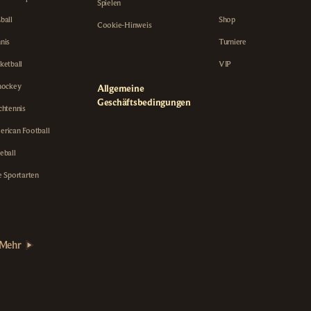
Spielen
ball
Shop
Cookie-Hinweis
nis
Turniere
ketball
VIP
hockey
Allgemeine
Geschäftsbedingungen
chtennis
rican Football
eball
e Sportarten
Mehr