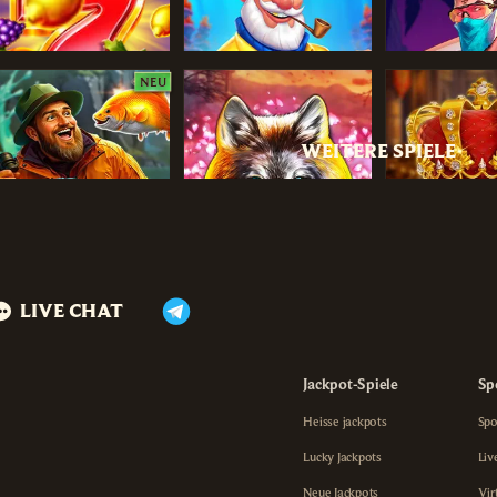
NEU
WEITERE SPIELE
LIVE CHAT
Jackpot-Spiele
Sp
Heisse jackpots
Spo
Lucky Jackpots
Liv
Neue Jackpots
Vir