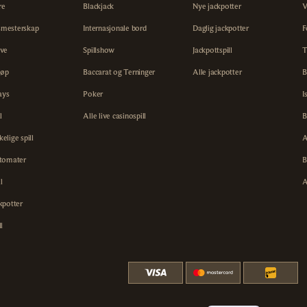
re
Blackjack
Nye jackpotter
V
smesterskap
Internasjonale bord
Daglig jackpotter
F
ive
Spillshow
Jackpottspill
T
jøp
Baccarat og Terninger
Alle jackpotter
B
ays
Poker
I
l
Alle live casinospill
B
elige spill
A
utomater
B
l
A
kpotter
l