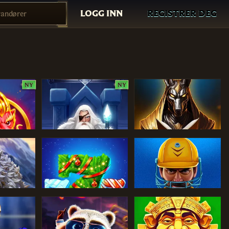
LOGG INN
REGISTRER DEG
erandører
NY
NY