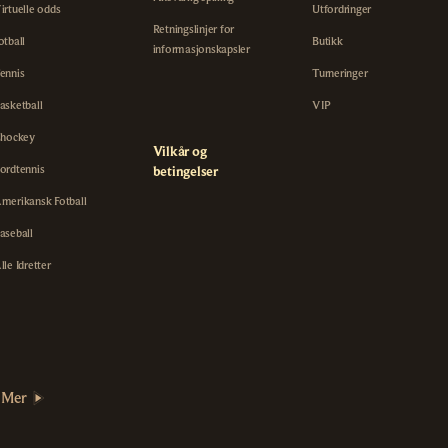
irtuelle odds
Utfordringer
Retningslinjer for
otball
Butikk
informasjonskapsler
ennis
Turneringer
asketball
VIP
shockey
Vilkår og
ordtennis
betingelser
merikansk Fotball
aseball
lle Idretter
Mer