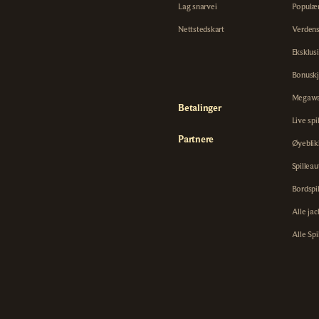
Lag snarvei
Populæ
Nettstedskart
Verden
Eksklus
Bonusk
Megaw
Betalinger
Live spil
Partnere
Øyeblikk
Spillea
Bordspil
Alle jac
Alle Spil