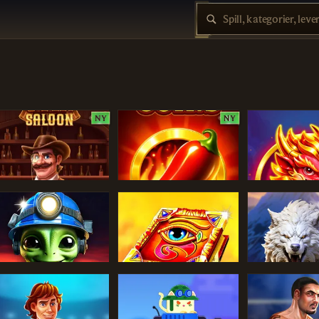
Spill, kategorier, lev
NY
NY