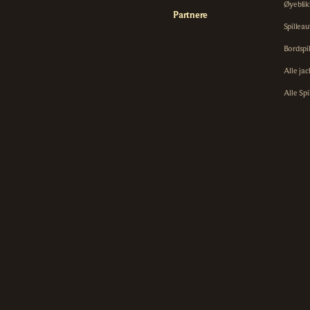
Øyeblikk
Partnere
Spillea
Bordspil
Alle jac
Alle Spil