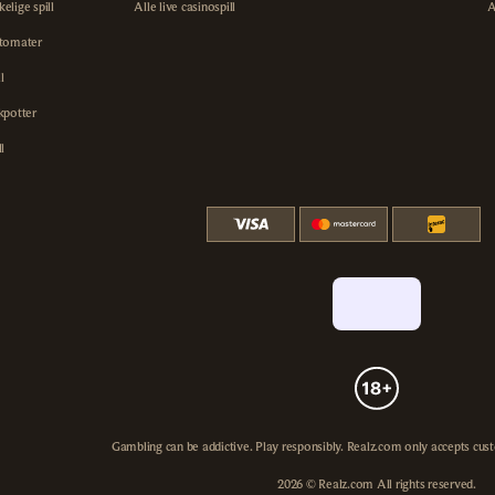
elige spill
Alle live casinospill
A
utomater
l
kpotter
l
Gambling can be addictive. Play responsibly. Realz.com only accepts cus
2026 © Realz.com All rights reserved.