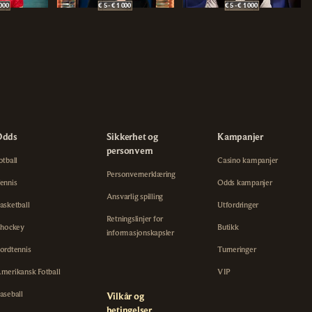
 000 
€ 5
 - € 1 000 
€ 5
 - € 1 000 
B
T
T
P
P
T
Odds
Sikkerhet og
Kampanjer
personvern
otball
Casino kampanjer
Personvernerklæring
ennis
Odds kampanjer
Ansvarlig spilling
asketball
Utfordringer
Retningslinjer for
shockey
Butikk
informasjonskapsler
ordtennis
Turneringer
merikansk Fotball
VIP
aseball
Vilkår og
betingelser