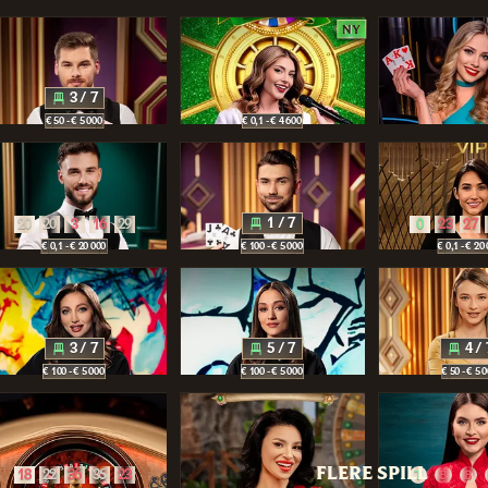
NY
3 / 7
€ 50
 - € 5 000 
€ 0,1
 - € 4 600 
1 / 7
20
20
3
16
29
0
23
27
€ 0,1
 - € 20 000 
€ 100
 - € 5 000 
€ 0,1
 - € 20
30
18
24
35
16
19
4
17
17
30
29
20
3
29
31
35
3 / 7
5 / 7
4 / 
€ 100
 - € 5 000 
€ 100
 - € 5 000 
€ 50
 - € 5 
31
20
20
10
5
15
27
17
FLERE SPILL
18
22
36
35
23
T
B
B