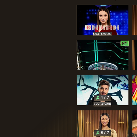
19
29
5
23
15
€ 0,1
 - € 20 000 
5
24
29
12
20
NY
34
31
14
9
7
21
9
7
15
13
1 / 7
€ 250
 - € 5 000 
5 / 7