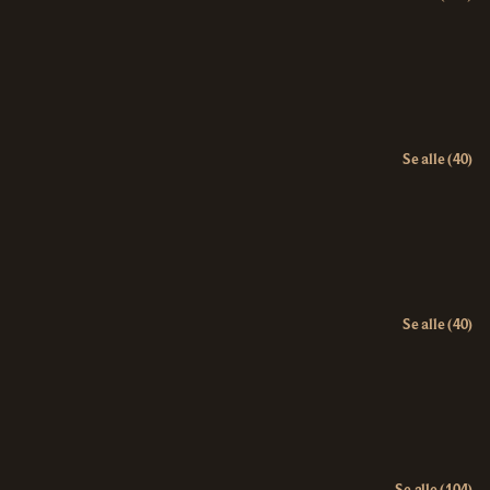
Se alle (40)
Se alle (40)