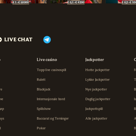
€ 1
 - € 50 000 
€ 0,1
 - € 4 200 
€ 0,2
 - € 10
7
36
15
20
7
P
T
B
6
26
24
5
29
P
P
P
18
20
26
26
1
P
P
P
LIVE CHAT
P
o
Live casino
Jackpotter
Topp live casinospill
Hotte jackpotter
F
Rulett
Lykke Jackpotter
T
re
Blackjack
Nye jackpotter
B
ive
Internasjonale bord
Daglig jackpotter
I
jøp
Spillshow
Jackpottspill
B
ays
Baccarat og Terninger
Alle jackpotter
A
l
Poker
B