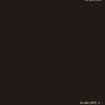
Se alle (104)
Se alle (687)