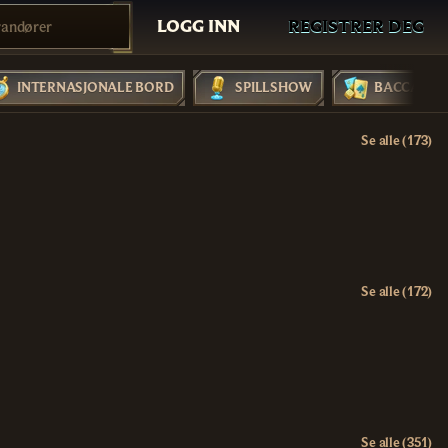
LOGG INN
REGISTRER DEG
erandører
INTERNASJONALE BORD
SPILLSHOW
BACCARAT
Se alle (173)
Se alle (172)
Se alle (351)