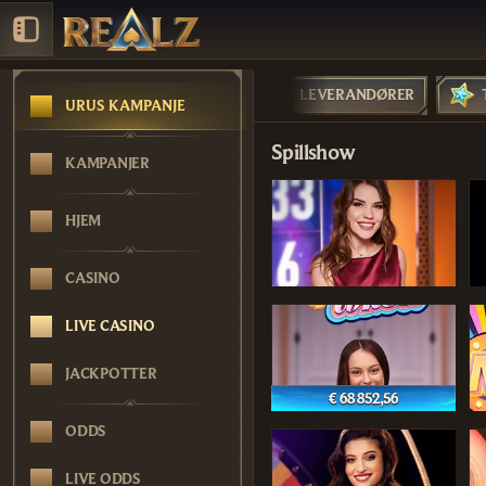
LEVERANDØRER
URUS KAMPANJE
Spillshow
KAMPANJER
HJEM
CASINO
LIVE CASINO
JACKPOTTER
€ 68 852,56
ODDS
LIVE ODDS