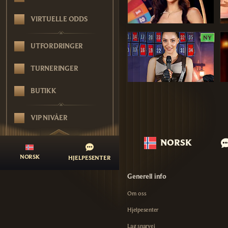
VIRTUELLE ODDS
NY
UTFORDRINGER
TURNERINGER
BUTIKK
VIP NIVÅER
NORSK
NORSK
HJELPESENTER
Generell info
Om oss
Hjelpesenter
Lag snarvei