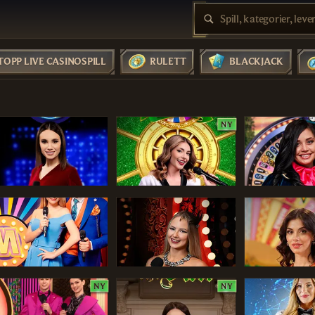
Spill, kategorier, lev
TOPP LIVE CASINOSPILL
RULETT
BLACKJACK
NY
NY
NY