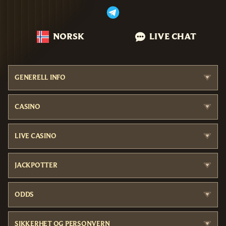
NORSK
LIVE CHAT
GENERELL INFO
CASINO
LIVE CASINO
JACKPOTTER
ODDS
SIKKERHET OG PERSONVERN