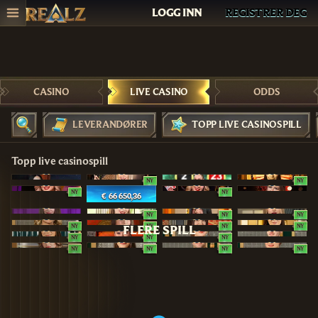
LOGG INN
REGISTRER DEG
CASINO
LIVE CASINO
ODDS
LEVERANDØRER
TOPP LIVE CASINOSPILL
Topp live casinospill
NY
NY
NY
NY
€ 66 650,36
NY
NY
NY
NY
FLERE SPILL
NY
NY
NY
NY
NY
NY
NY
NY
NY
NY