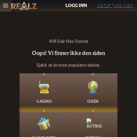
LOGG INN
REGISTRER DEG
404 Side Ikke Funnet
Oops! Vi finner ikke den siden
Sjekk ut de mest populære delene.
CASINO
ODDS