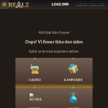
LOGG INN
REGISTRER DEG
404 Side Ikke Funnet
Oops! Vi finner ikke den siden
Sjekk ut de mest populære delene.
CASINO
KAMPANJER