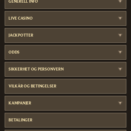
GENERELL INFO
LIVE CASINO
JACKPOTTER
ODDS
SIKKERHET OG PERSONVERN
VILKÅR OG BETINGELSER
KAMPANJER
BETALINGER