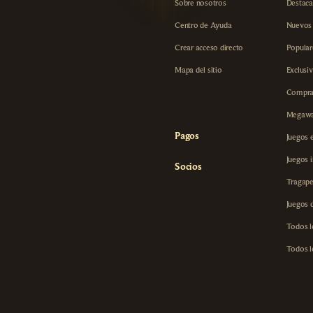
Sobre nosotros
Destac
Centro de Ayuda
Nuevos
Crear acceso directo
Popular
Mapa del sitio
Exclusi
Compra
Megaw
Pagos
Juegos 
Juegos 
Socios
Tragape
Juegos 
Todos l
Todos l