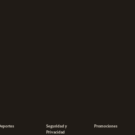
eportes
Seguridad y
Promociones
Privacidad