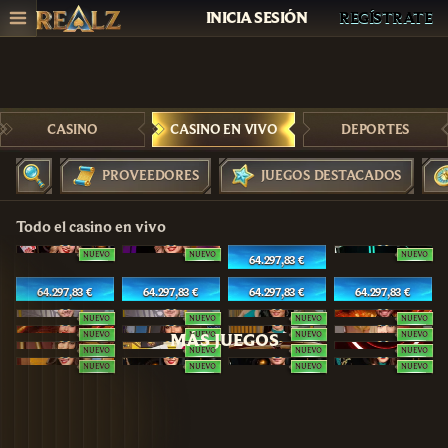
INICIA SESIÓN
REGÍSTRATE
CASINO
CASINO EN VIVO
DEPORTES
PROVEEDORES
JUEGOS DESTACADOS
Todo el casino en vivo
NUEVO
NUEVO
NUEVO
64.297,83 €
64.297,83 €
64.297,83 €
64.297,83 €
64.297,83 €
NUEVO
NUEVO
NUEVO
NUEVO
NUEVO
MÁS JUEGOS
NUEVO
NUEVO
NUEVO
NUEVO
NUEVO
NUEVO
NUEVO
NUEVO
NUEVO
NUEVO
NUEVO