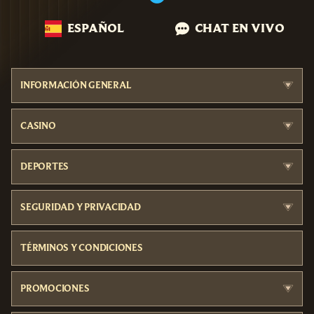
ESPAÑOL
CHAT EN VIVO
INFORMACIÓN GENERAL
CASINO
DEPORTES
SEGURIDAD Y PRIVACIDAD
TÉRMINOS Y CONDICIONES
PROMOCIONES