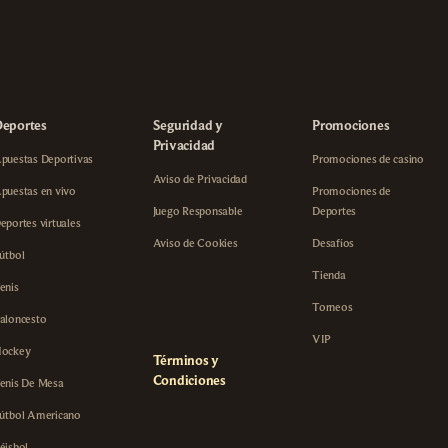
eportes
Seguridad y
Promociones
Privacidad
puestas Deportivas
Promociones de casino
Aviso de Privacidad
puestas en vivo
Promociones de
Juego Responsable
Deportes
eportes virtuales
Aviso de Cookies
Desafíos
útbol
Tienda
enis
Torneos
aloncesto
VIP
ockey
Términos y
Condiciones
enis De Mesa
útbol Americano
éisbol