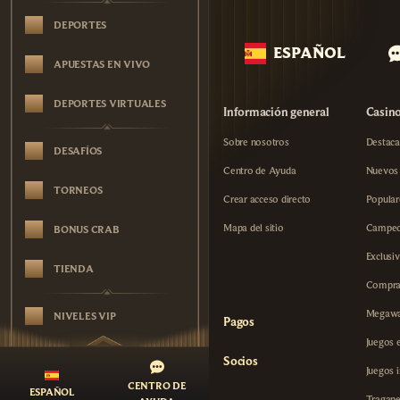
DEPORTES
ESPAÑOL
APUESTAS EN VIVO
DEPORTES VIRTUALES
Información general
Casin
Sobre nosotros
Destac
DESAFÍOS
Centro de Ayuda
Nuevos
TORNEOS
Crear acceso directo
Popular
Mapa del sitio
Campeo
BONUS CRAB
Exclusi
TIENDA
Compra
Megaw
NIVELES VIP
Pagos
Juegos 
Socios
Juegos 
CENTRO DE
ESPAÑOL
Tragape