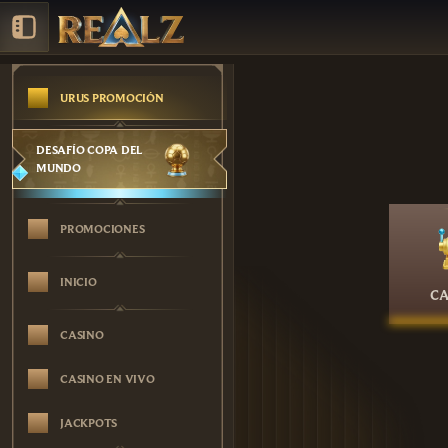
URUS PROMOCIÓN
DESAFÍO COPA DEL
MUNDO
PROMOCIONES
INICIO
CA
CASINO
CASINO EN VIVO
JACKPOTS