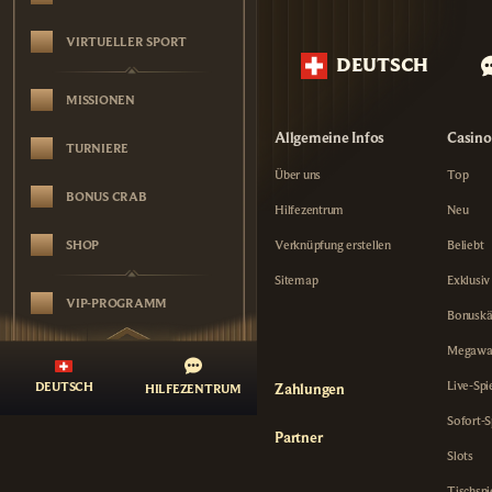
VIRTUELLER SPORT
DEUTSCH
MISSIONEN
Allgemeine Infos
Casino
TURNIERE
Über uns
Top
BONUS CRAB
Hilfezentrum
Neu
SHOP
Verknüpfung erstellen
Beliebt
Sitemap
Exklusiv
VIP-PROGRAMM
Bonuskä
Megawa
Live-Spi
DEUTSCH
HILFEZENTRUM
Zahlungen
Sofort-S
Partner
Slots
Tischspi