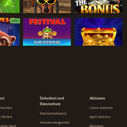
NEU
EUR 137’819.62
ort
Sicherheit und
Aktionen
Datenschutz
rtwetten
Casino-Aktionen
Datenschutzhinweis
e-Wetten
Sport-Aktionen
Verantwortungsvolles
tueller Sport
Missionen