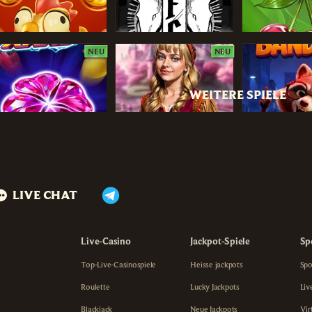
NEU
NEU
WEITERE SPIELE
LIVE CHAT
Live-Casino
Jackpot-Spiele
Sp
Top-Live-Casinospiele
Heisse jackpots
Spo
Roulette
Lucky Jackpots
Liv
Blackjack
Neue Jackpots
Vir