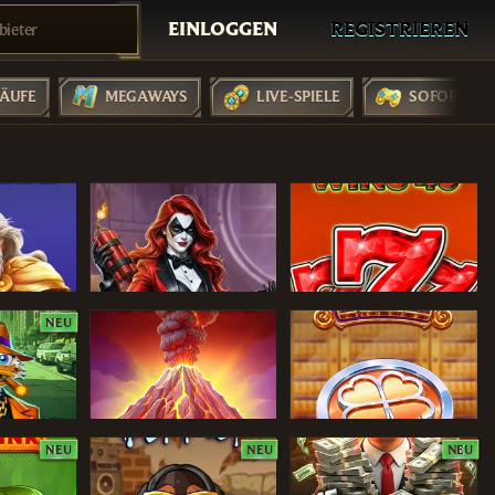
EINLOGGEN
REGISTRIEREN
bieter
ÄUFE
MEGAWAYS
LIVE-SPIELE
SOFORT-SPI
NEU
NEU
NEU
NEU