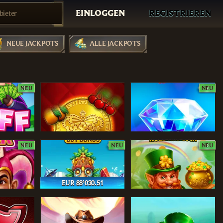
EINLOGGEN
REGISTRIEREN
bieter
NEUE JACKPOTS
ALLE JACKPOTS
NEU
NEU
NEU
NEU
NEU
EUR 88’030.51