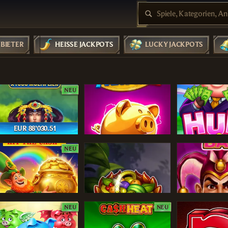
Spiele, Kategorien, An
BIETER
HEISSE JACKPOTS
LUCKY JACKPOTS
NEU
EUR 88’030.51
NEU
NEU
NEU