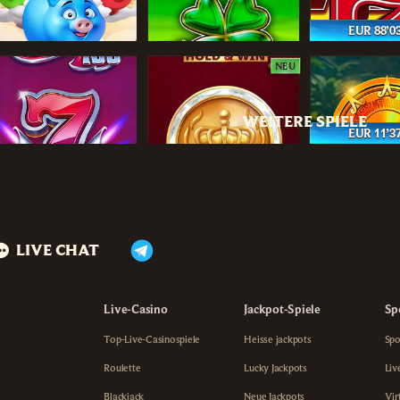
EUR 88’03
NEU
WEITERE SPIELE
EUR 11’37
LIVE CHAT
Live-Casino
Jackpot-Spiele
Sp
Top-Live-Casinospiele
Heisse jackpots
Spo
Roulette
Lucky Jackpots
Liv
Blackjack
Neue Jackpots
Vir