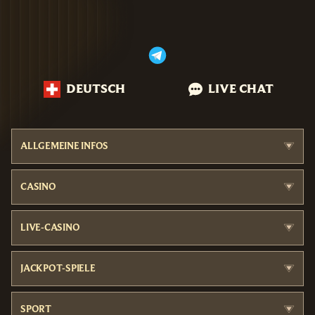
4
3
29
9
2
5
27
35
27
14
4
32
DEUTSCH
LIVE CHAT
ALLGEMEINE INFOS
CASINO
LIVE-CASINO
JACKPOT-SPIELE
SPORT