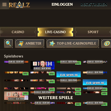
EINLOGGEN
REGISTRIEREN
CASINO
LIVE-CASINO
SPORT
ANBIETER
TOP-LIVE-CASINOSPIELE
Spielshows
EUR 0.2
 - EUR 500 
EUR 0.1
 - EUR 4’600 
EUR 0.1
 - EUR 500 
7
16
30
2
NEU
EUR 0.1
 - EUR 20’000 
EUR 0.1
 - EUR 2’000 
NEU
NEU
13
34
9
19
EUR 58’891.98
EUR 0.1
 - EUR 4’200 
NEU
EUR 58’891.98
26
3
9
8
EUR 0.2
 - EUR 500 
NEU
NEU
NEU
EUR 0.2
 - EUR 4’500 
3
8
7
22
NEU
NEU
NEU
WEITERE SPIELE
27
7
3
15
EUR 0.1
 - EUR 5’000 
EUR 0.2
 - EUR 500 
EUR 0.2
 - EUR 2’000 
NEU
NEU
17
28
31
24
31
16
26
32