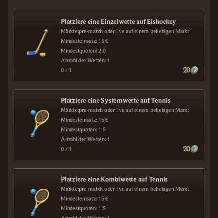
Platziere eine Einzelwette auf Eishockey
Märkte:
pre-match oder live auf einem beliebigen Markt
Mindesteinsatz:
15 €
Mindestquoten:
2.0
Anzahl der Wetten:
1
20
0
/ 1
Platziere eine Systemwette auf Tennis
Märkte:
pre-match oder live auf einem beliebigen Markt
Mindesteinsatz:
15 €
Mindestquoten:
1.5
Anzahl der Wetten:
1
20
0
/ 1
Platziere eine Kombiwette auf Tennis
Märkte:
pre-match oder live auf einem beliebigen Markt
Mindesteinsatz:
15 €
Mindestquoten:
1.5