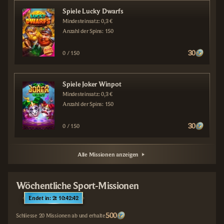
Spiele Lucky Dwarfs
Mindesteinsatz:
0,3 €
Anzahl der Spins:
150
30
0
/ 150
Spiele Joker Winpot
Mindesteinsatz:
0,3 €
Anzahl der Spins:
150
30
0
/ 150
Alle Missionen anzeigen
Wöchentliche Sport-Missionen
Endet in:
2t 10:42:42
500
Schliesse 20 Missionen ab und erhalte