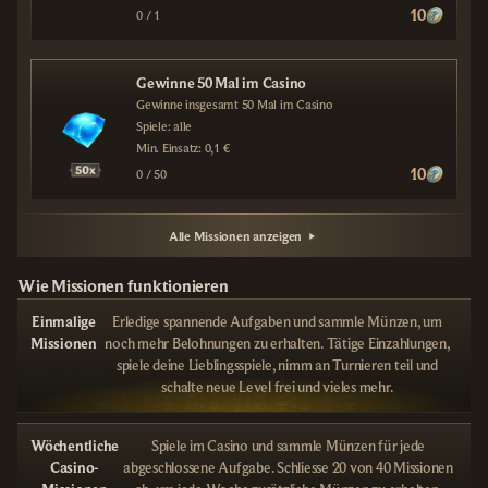
10
0
/ 1
Gewinne 50 Mal im Casino
Gewinne insgesamt 50 Mal im Casino
Spiele: alle
Min. Einsatz: 0,1 €
10
0
/ 50
Alle Missionen anzeigen
Wie Missionen funktionieren
Einmalige
Erledige spannende Aufgaben und sammle Münzen, um
Missionen
noch mehr Belohnungen zu erhalten. Tätige Einzahlungen,
spiele deine Lieblingsspiele, nimm an Turnieren teil und
schalte neue Level frei und vieles mehr.
Wöchentliche
Spiele im Casino und sammle Münzen für jede
Casino-
abgeschlossene Aufgabe. Schliesse 20 von 40 Missionen