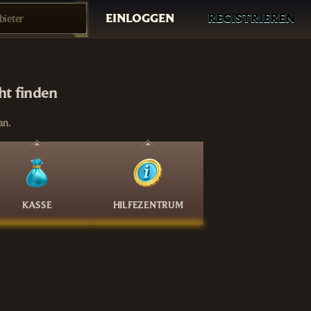
EINLOGGEN
REGISTRIEREN
bieter
ht finden
an.
KASSE
HILFEZENTRUM