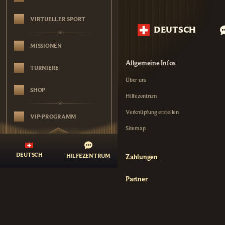
VIRTUELLER SPORT
DEUTSCH
MISSIONEN
Allgemeine Infos
TURNIERE
Über uns
SHOP
Hilfezentrum
Verknüpfung erstellen
VIP-PROGRAMM
Sitemap
DEUTSCH
HILFEZENTRUM
Zahlungen
Partner