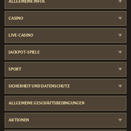
ALLGEMEINE INFOS
CASINO
LIVE-CASINO
JACKPOT-SPIELE
SPORT
SICHERHEIT UND DATENSCHUTZ
ALLGEMEINE GESCHÄFTSBEDINGUNGEN
AKTIONEN