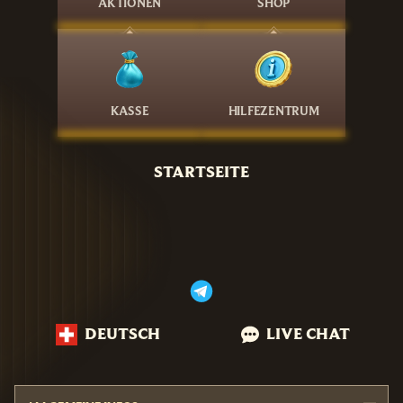
AKTIONEN
SHOP
KASSE
HILFEZENTRUM
STARTSEITE
DEUTSCH
LIVE CHAT