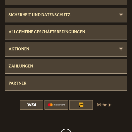
SICHERHEIT UND DATENSCHUTZ
ALLGEMEINE GESCHÄFTSBEDINGUNGEN
AKTIONEN
ZAHLUNGEN
PARTNER
Mehr