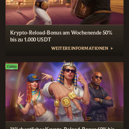
Krypto-Reload-Bonus am Wochenende 50%
bis zu 1.000 USDT
WEITERE INFORMATIONEN
Casino