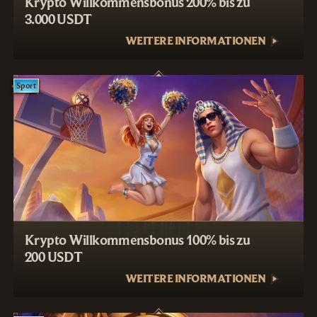
Krypto Willkommensbonus 200% bis zu
3.000 USDT
WEITERE INFORMATIONEN
Sport
Krypto Willkommensbonus 100% bis zu
200 USDT
WEITERE INFORMATIONEN