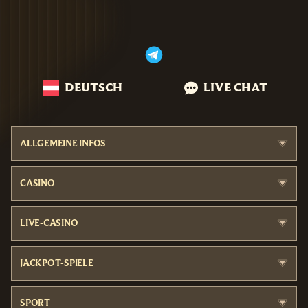
DEUTSCH
LIVE CHAT
ALLGEMEINE INFOS
CASINO
LIVE-CASINO
JACKPOT-SPIELE
SPORT