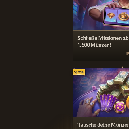
Schließe Missionen ab
1.500 Münzen!
J
Spezial
Tausche deine Münzen