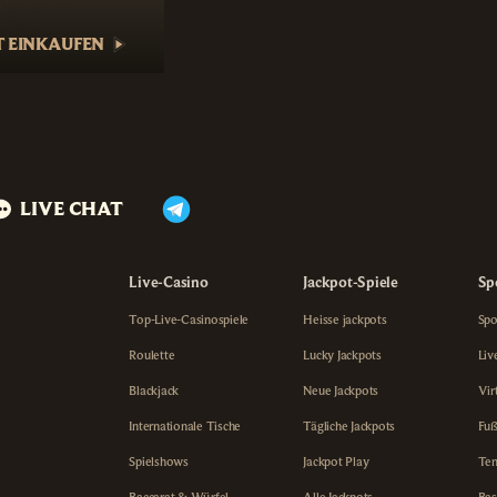
T EINKAUFEN
LIVE CHAT
Live-Casino
Jackpot-Spiele
Sp
Top-Live-Casinospiele
Heisse jackpots
Spo
Roulette
Lucky Jackpots
Liv
Blackjack
Neue Jackpots
Vir
Internationale Tische
Tägliche Jackpots
Fuß
Spielshows
Jackpot Play
Ten