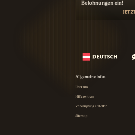
Belohnungen ein!
JETZ
DEUTSCH
Allgemeine Infos
Über uns
Hilfezentrum
Verknüpfung erstellen
Sitemap