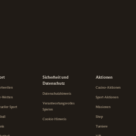
ort
Sicherheit und
Aktionen
Datenschutz
rtwetten
Casino-Aktionen
Datenschutzhinweis
e-Wetten
Sport-Aktionen
Verantwortungsvolles
tueller Sport
Missionen
Spielen
ball
Shop
Cookie-Hinweis
nis
Turniere