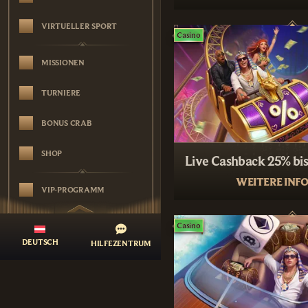
VIRTUELLER SPORT
Casino
MISSIONEN
TURNIERE
BONUS CRAB
SHOP
Live Cashback 25% bis
WEITERE INF
VIP-PROGRAMM
Casino
DEUTSCH
HILFEZENTRUM