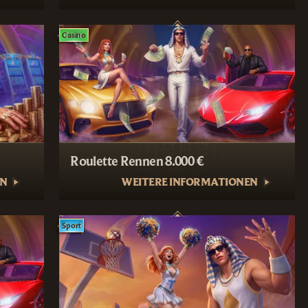
Casino
Roulette Rennen 8.000 €
EN
WEITERE INFORMATIONEN
Sport