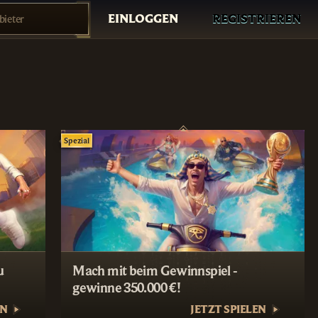
EINLOGGEN
REGISTRIEREN
bieter
Spezial
u
Mach mit beim Gewinnspiel -
gewinne 350.000 €!
EN
JETZT SPIELEN