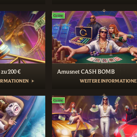
Casino
 zu 200 €
Amusnet CASH BOMB
ORMATIONEN
WEITERE INFORMATION
Casino