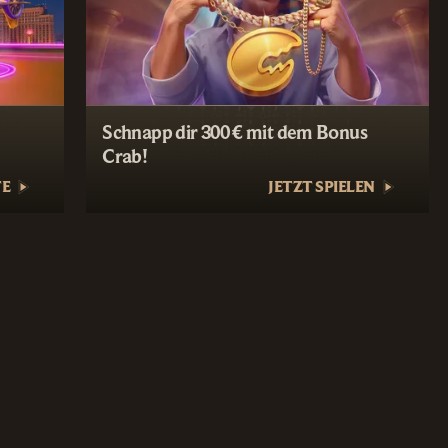
Schnapp dir 300 € mit dem Bonus
Crab!
TE
JETZT SPIELEN