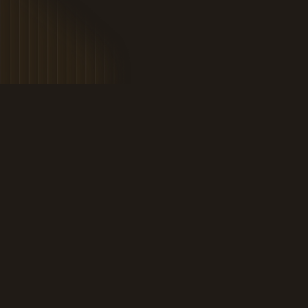
DEUTSCH
LIVE CHAT
ALLGEMEINE INFOS
CASINO
LIVE-CASINO