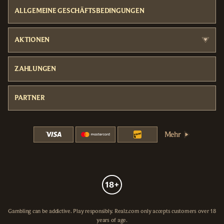
ALLGEMEINE GESCHÄFTSBEDINGUNGEN
AKTIONEN
ZAHLUNGEN
PARTNER
Mehr
Gambling can be addictive. Play responsibly. Realz.com only accepts customers over 18
years of age.